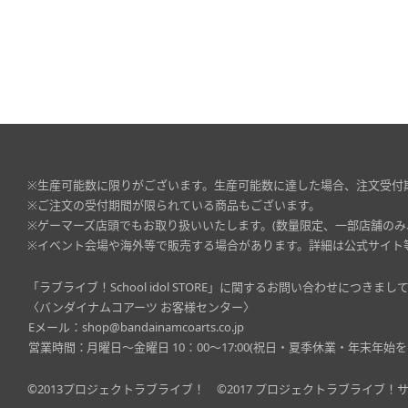
※生産可能数に限りがございます。生産可能数に達した場合、注文受付
※ご注文の受付期間が限られている商品もございます。
※ゲーマーズ店頭でもお取り扱いいたします。(数量限定、一部店舗のみ
※イベント会場や海外等で販売する場合があります。詳細は公式サイト
「ラブライブ！School idol STORE」に関するお問い合わせにつき
〈バンダイナムコアーツ お客様センター〉
Eメール：
shop@bandainamcoarts.co.jp
営業時間：
月曜日～金曜日 10：00～17:00(祝日・夏季休業・年末年始を
©2013プロジェクトラブライブ！
©2017 プロジェクトラブライブ！サ