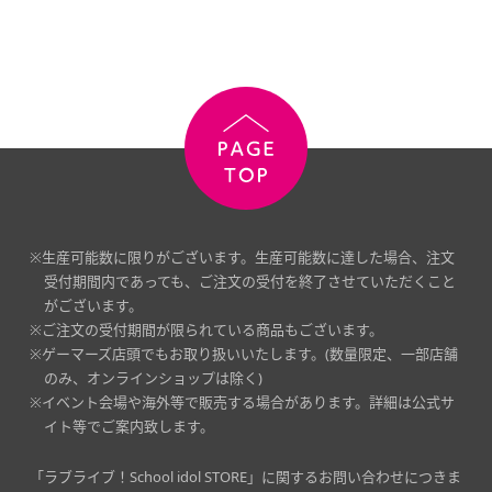
※生産可能数に限りがございます。生産可能数に達した場合、注文
受付期間内であっても、ご注文の受付を終了させていただくこと
がございます。
※ご注文の受付期間が限られている商品もございます。
※ゲーマーズ店頭でもお取り扱いいたします。(数量限定、一部店舗
のみ、オンラインショップは除く)
※イベント会場や海外等で販売する場合があります。詳細は公式サ
イト等でご案内致します。
「ラブライブ！School idol STORE」に関するお問い合わせにつきま