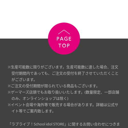
※生産可能数に限りがございます。生産可能数に達した場合、注文
受付期間内であっても、ご注文の受付を終了させていただくこと
がございます。
※ご注文の受付期間が限られている商品もございます。
※ゲーマーズ店頭でもお取り扱いいたします。(数量限定、一部店舗
のみ、オンラインショップは除く)
※イベント会場や海外等で販売する場合があります。詳細は公式サ
イト等でご案内致します。
「ラブライブ！School idol STORE」に関するお問い合わせにつきま