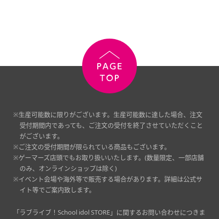
※生産可能数に限りがございます。生産可能数に達した場合、注文
受付期間内であっても、ご注文の受付を終了させていただくこと
がございます。
※ご注文の受付期間が限られている商品もございます。
※ゲーマーズ店頭でもお取り扱いいたします。(数量限定、一部店舗
のみ、オンラインショップは除く)
※イベント会場や海外等で販売する場合があります。詳細は公式サ
イト等でご案内致します。
「ラブライブ！School idol STORE」に関するお問い合わせにつきま