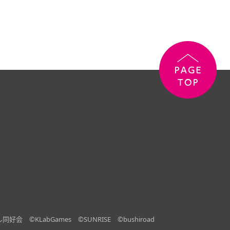
ル同好会
©KLabGames
©SUNRISE
©bushiroad