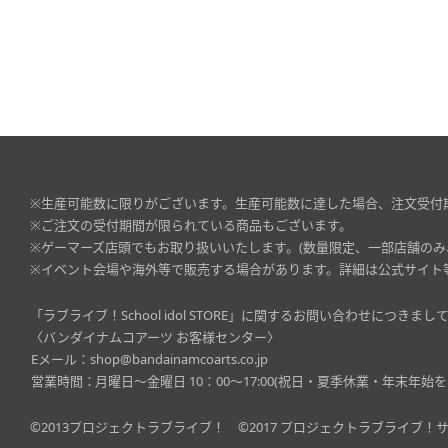
※生産可能数に限りがございます。生産可能数に達した場合、注文受付
※ご注文の受付期間が限られている商品もございます。
※ゲーマーズ店頭でもお取り扱いいたします。(数量限定、一部店舗のみ
※イベント会場や海外等で販売する場合があります。詳細は公式サイト
「ラブライブ！School idol STORE」に関するお問い合わせにつき
〈バンダイナムコアーツ お客様センター〉
Eメール：
shop@bandainamcoarts.co.jp
営業時間：
月曜日～金曜日 10：00～17:00(祝日・夏季休業・年末年始を
©2013プロジェクトラブライブ！
©2017 プロジェクトラブライブ！サ