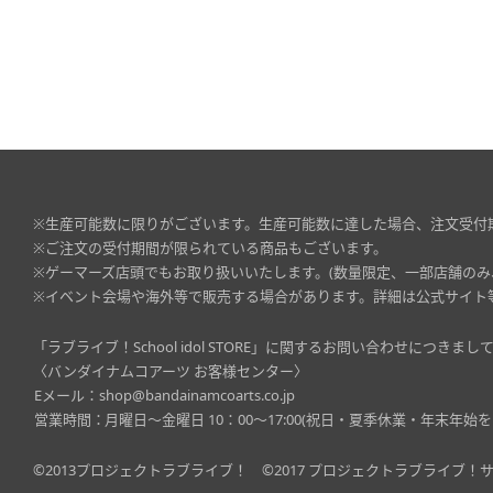
※生産可能数に限りがございます。生産可能数に達した場合、注文受付
※ご注文の受付期間が限られている商品もございます。
※ゲーマーズ店頭でもお取り扱いいたします。(数量限定、一部店舗のみ
※イベント会場や海外等で販売する場合があります。詳細は公式サイト
「ラブライブ！School idol STORE」に関するお問い合わせにつき
〈バンダイナムコアーツ お客様センター〉
Eメール：
shop@bandainamcoarts.co.jp
営業時間：
月曜日～金曜日 10：00～17:00(祝日・夏季休業・年末年始を
©2013プロジェクトラブライブ！
©2017 プロジェクトラブライブ！サ