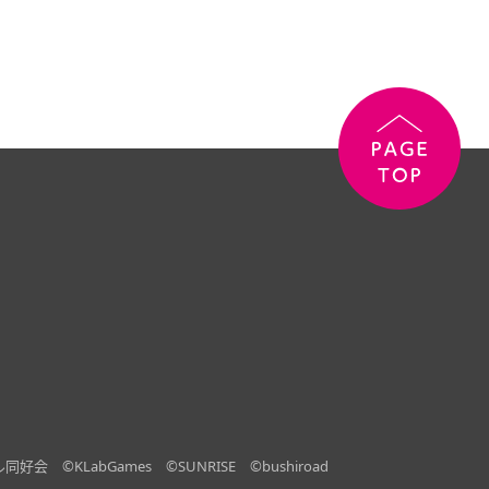
ル同好会
©KLabGames
©SUNRISE
©bushiroad